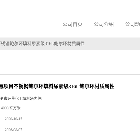
公司首页
公司介绍
公司动
锈钢鲍尔环填料尿素级316L鲍尔环材质属性
氨项目不锈钢鲍尔环填料尿素级316L鲍尔环材质属性
乡市环星化工填料塔内件厂
4000/立方米
：
2020-10-15
：
2026-08-07