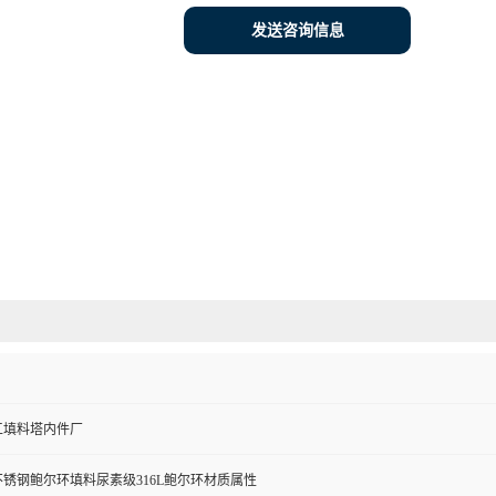
发送咨询信息
工填料塔内件厂
锈钢鲍尔环填料尿素级316L鲍尔环材质属性