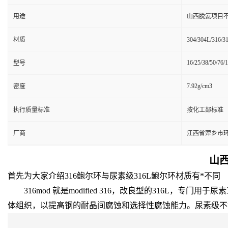
用途
山西脱氨项目不
材质
304/304L/316/
16/25/38/50/76/
型号
7.92g/cm3
密度
执行质量标准
按化工部标准
厂商
江西省萍乡市
山西
首先为大家介绍316鲍尔环与尿素级316L鲍尔环材质有*不同
316mod 就是modified 316，改良型的316L，
体组织，以提高钢的耐晶间腐蚀和选择性腐蚀能力。尿素级不