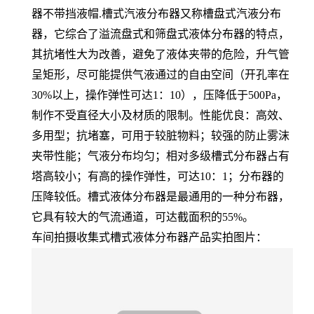
器不带挡液帽.槽式汽液分布器又称槽盘式汽液分布
器，它综合了溢流盘式和筛盘式液体分布器的特点，
其抗堵性大为改善，避免了液体夹带的危险，升气管
呈矩形，尽可能提供气液通过的自由空间（开孔率在
30%以上，操作弹性可达1：10），压降低于500Pa，
制作不受直径大小及材质的限制。性能优良：高效、
多用型；抗堵塞，可用于较脏物料；较强的防止雾沫
夹带性能；气液分布均匀；相对多级槽式分布器占有
塔高较小；有高的操作弹性，可达10：1；分布器的
压降较低。槽式液体分布器是最通用的一种分布器，
它具有较大的气流通道，可达截面积的55%。
车间拍摄收集式槽式液体分布器产品实拍图片：