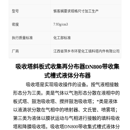
型号
愱客搁要求规格尺寸加工生产
7.93g/cm3
密度
执行质量标准
化工部标准
厂商
江西省萍乡市环星化工填料塔内件有限公司
吸收塔斜板式收集再分布器DN800带收集
式槽式液体分布器
吸收塔是实现吸收操作的设备。按气液相接触
形态分为三类。类是气体以气泡形态分散在液相中的
板式塔、鼓泡吸收塔、搅拌鼓泡吸收塔；*类是液体
以液滴状分散在气相中的喷射器、文氏管、喷雾塔；
第三类为液体以膜状运动与气相进行接触的填料吸收
塔和降膜吸收塔。吸收塔DN800带收集式槽式液体分