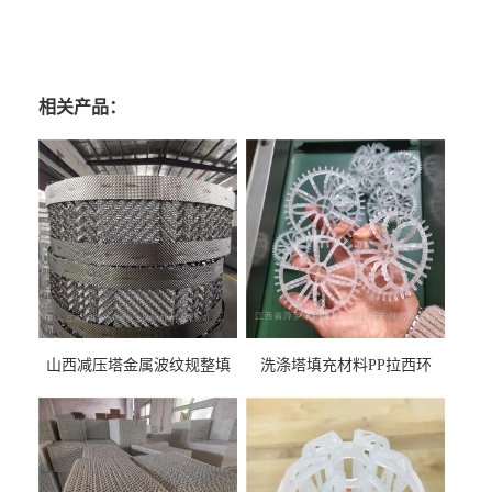
相关产品：
山西减压塔金属波纹规整填
洗涤塔填充材料PP拉西环
料452YPlus不锈钢孔板波纹填
51mm76mm特拉瑞德环填料
料