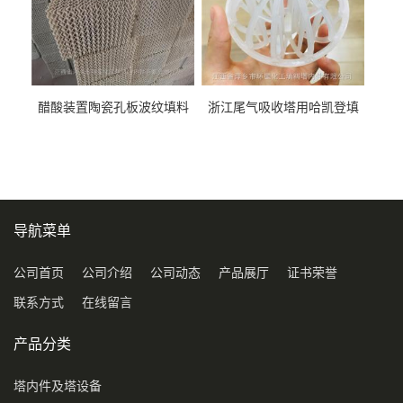
醋酸装置陶瓷孔板波纹填料
浙江尾气吸收塔用哈凯登填
型号450Y350Y
料3.5寸2寸PP聚丙烯Tri派克
环保球形填料
导航菜单
公司首页
公司介绍
公司动态
产品展厅
证书荣誉
联系方式
在线留言
产品分类
塔内件及塔设备