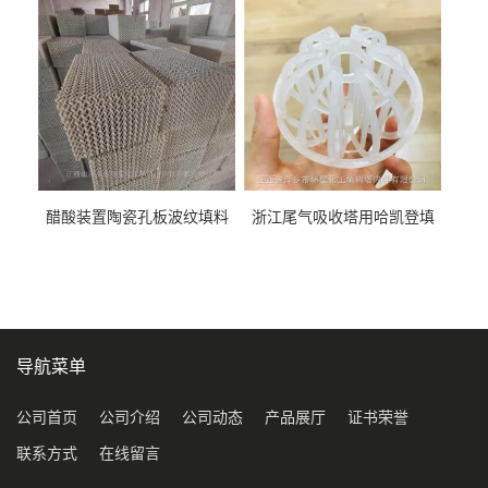
料
醋酸装置陶瓷孔板波纹填料
浙江尾气吸收塔用哈凯登填
型号450Y350Y
料3.5寸2寸PP聚丙烯Tri派克
环保球形填料
导航菜单
公司首页
公司介绍
公司动态
产品展厅
证书荣誉
联系方式
在线留言