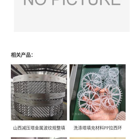
相关产品：
山西减压塔金属波纹规整填
洗涤塔填充材料PP拉西环
料452YPlus不锈钢孔板波纹填
51mm76mm特拉瑞德环填料