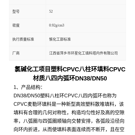
52
型号
0.92g/cm3
密度
执行质量标准
愱化工部标准
厂商
江西省萍乡市环星化工填料塔内件有限公司
氯碱化工项目
塑料
CPVC
八柱环填料
CPVC
材质八四内弧环DN38/DN50
1、产品结构：
DN38/DN50塑料八柱环CPVC八四内弧环也称为
CPVC麦勒环填料是一种新型高效塑料散堆填料，该
填料有合理的几何对称性，构造均匀性好及高的空隙
率，八弧圈与四弧圈顺轴向交替安排，各弧段沿径向
向环内折进，从而使填料表面连续而不断开，且在空