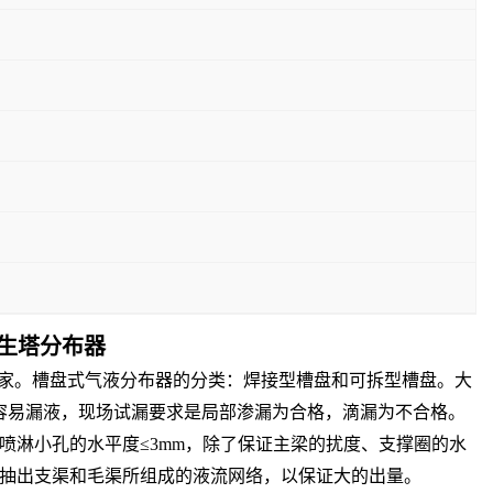
生塔分布器
产厂家。槽盘式气液分布器的分类：焊接型槽盘和可拆型槽盘。大
容易漏液，现场试漏要求是局部渗漏为合格，滴漏为不合格。
淋小孔的水平度≤3mm，除了保证主梁的扰度、支撑圈的水
抽出支渠和毛渠所组成的液流网络，以保证大的出量。