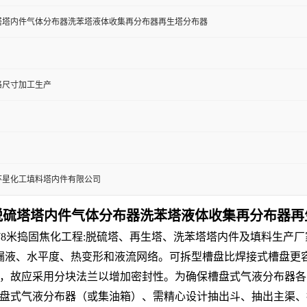
塔塔内件气体分布器洗苯塔液体收集再分布器再生塔分布器
格尺寸加工生产
环星化工填料塔内件有限公司
脱硫塔塔内件气体分布器洗苯塔液体收集再分布器再
6.78米捣固焦化工程:脱硫塔、再生塔、洗苯塔塔内件及填料生
漏液、水平度、热变形和液流网络。可拆型槽盘比焊接式槽盘更
，故应采用分块法兰以增加密封性。为确保槽盘式气液分布器各喷
盘式气液分布器（或集油箱）、需精心设计抽出斗、抽出主渠、