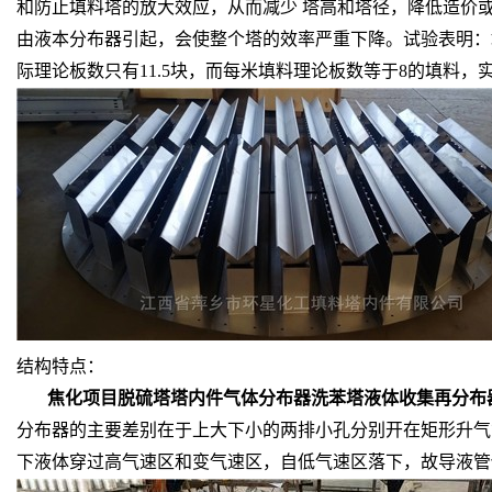
和防止填料塔的放大效应，从而减少 塔高和塔径，降低造价
由液本分布器引起，会使整个塔的效率严重下降。试验表明：填
际理论板数只有11.5块，而每米填料理论板数等于8的填料，实
结构特点：
焦化项目脱硫塔塔内件气体分布器洗苯塔液体收集再分布
分布器的主要差别在于上大下小的两排小孔分别开在矩形升气
下液体穿过高气速区和变气速区，自低气速区落下，故导液管伸