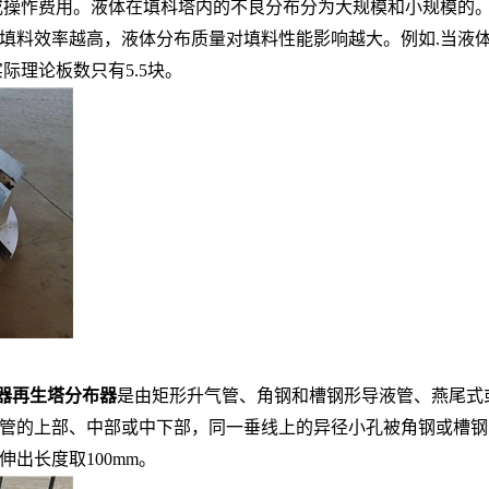
或操怍费用。液体在填枓塔内的不良分布分为大规模和小规模的
料效率越高，液体分布质量对填料性能影响越大。例如.当液体分
际理论板数只有5.5块。
器再生塔分布器
是由矩形升气管、角钢和槽钢形导液管、燕尾式
管的上部、中部或中下部，同一垂线上的异径小孔被角钢或槽钢
出长度取100mm。