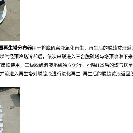
器再生塔分布器
用于将脱硫富液氧化再生，再生后的脱硫贫液返
煤气经预冷塔冷却后，依次串联进入三台脱硫塔与塔顶喷淋下来
三台脱硫塔串联使用，三级脱硫溶液系统独立运行。脱除H2S后的煤
并流进入再生塔对脱硫液进行氧化再生, 再生后的脱硫贫液返回