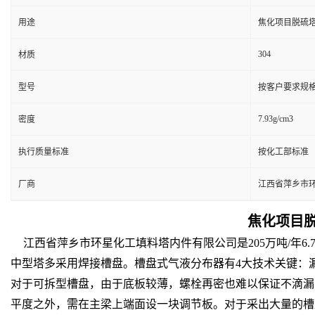
用途
焦化项目脱硫
304
材质
型号
按客户要求规
7.93g/cm3
密度
执行质量标准
按化工部标准
厂商
江西省萍乡市
焦化项目
江西省萍乡市环星化工填料塔内件有限公司是205万吨/年
中型塔多采用焊接槽盘。槽盘式气液分布器有4大技术关键：
对于可拆型槽盘，由于底板较薄，螺栓再密也难以保证不滴漏
平度之外，需在主梁上端面设一块调节板。对于采出大量的槽