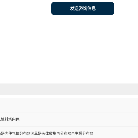
发送咨询信息
产
工填料塔内件厂
塔塔内件气体分布器洗苯塔液体收集再分布器再生塔分布器