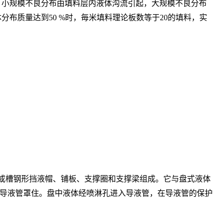
。小规模不良分布由填料层内液体沟流引起，大规模不良分布
布质量达到50 %时，毎米填料理论板数等于20的填料，实
或槽钢形挡液帽、铺板、支撑圈和支撑梁组成。它与盘式液体
导液管罩住。盘中液体经喷淋孔进入导液管，在导液管的保护