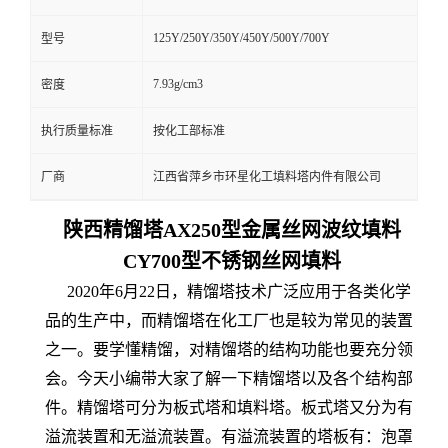
125Y/250Y/350Y/450Y/500Y/700Y
型号
7.93g/cm3
密度
执行质量标准
按化工部标准
厂商
江西省萍乡市环星化工填料塔内件有限公司
陕西精馏塔AX250型金属丝网波纹填料
CY700型不锈钢丝网填料
2020年6月22日，精馏塔技术广泛应用于各类化学
品的生产中，而精馏塔在化工厂也是较为常见的装置
之一。要学懂精馏，对精馏塔的结构功能也要充分领
会。今天小编带大家了解一下精馏塔以及各个结构部
件。精馏塔可分为板式塔和填料塔。板式塔又分为有
溢流装置和无溢流装置。有溢流装置的塔板有：泡罩