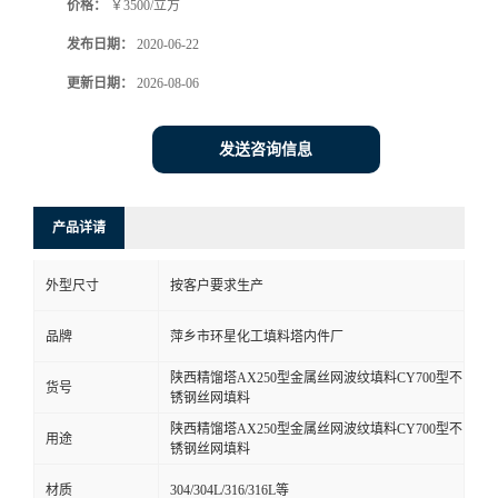
价格：
￥3500/立方
发布日期：
2020-06-22
更新日期：
2026-08-06
发送咨询信息
产品详请
外型尺寸
按客户要求生产
品牌
萍乡市环星化工填料塔内件厂
陕西精馏塔AX250型金属丝网波纹填料CY700型不
货号
锈钢丝网填料
陕西精馏塔AX250型金属丝网波纹填料CY700型不
用途
锈钢丝网填料
材质
304/304L/316/316L等