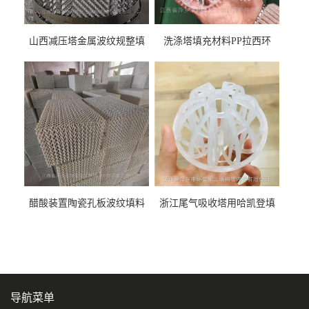
山西减压塔金属波纹规整填
洗涤塔填充材料PP拉西环
料452YPlus不锈钢孔板波纹填
51mm76mm特拉瑞德环填料
料
醋酸装置陶瓷孔板波纹填料
浙江尾气吸收塔用哈凯登填
型号450Y350Y
料3.5寸2寸PP聚丙烯Tri派克
环保球形填料
导航菜单