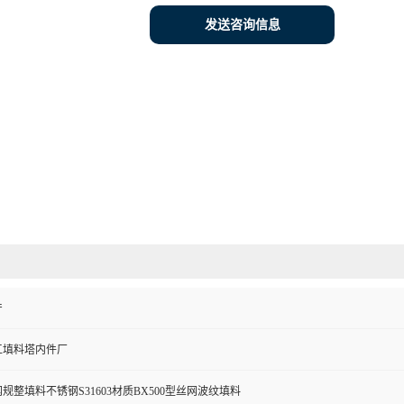
发送咨询信息
产
工填料塔内件厂
规整填料不锈钢S31603材质BX500型丝网波纹填料