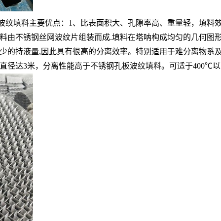
丝网波纹填料主要优点：1、比表面积大、孔隙率高、重量轻，填
由不锈钢丝网波纹片组装而成.填料在塔呐构成均匀的几何图形排
少的持液量,因此具有很高的分离效率。特别适用于难分离物系
直径达3米，分离性能高于不锈钢孔板波纹填料。可适于400℃