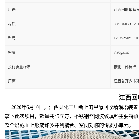
用途
江西回收塔丝网
材质
304/304L/316/
125Y/250Y/350
型号
7.93g/cm3
密度
执行质量标准
按化工部标准
厂商
江西省萍乡市
江西回
2020年6月10日，江西某化工厂新上的甲醇回收精馏塔装
拿下此次项目，数量共45立方，不锈钢丝网波纹填料主要特
整个塔截面上形成许多并列耦合、空间对称的传质小单元。