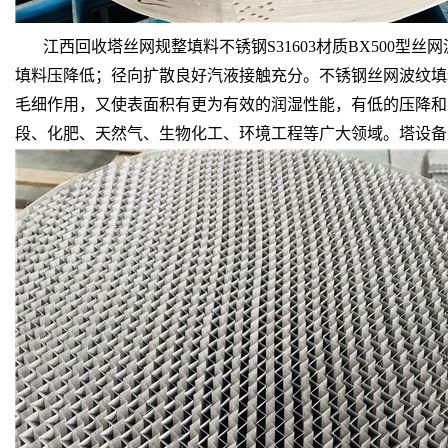
江西回收塔丝网规整填料不锈钢S31603材质BX500型
填料压降低；径向扩散良好汽液接触充分。不锈钢丝网波纹填料
毛细作用，又使表面积有更为有效的润湿性能，有低的压降和
段、化肥、天然气、生物化工、环境工程等广大领域。塔设备