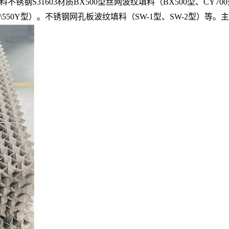
31603材质BX500型丝网波纹填料（BX500型、CY700型
Y型\550Y型）。不锈钢网孔板波纹填料（SW-1型、SW-2型）等。主要材质有