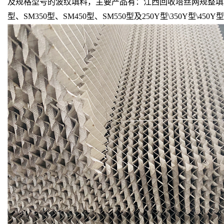
及规格型号的波纹填料，主要产品有：江西回收塔丝网规整填料不锈钢S
型、SM350型、SM450型、SM550型及250Y型\350Y型\450