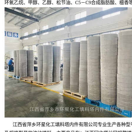
环氧乙烷、甲醇、乙醇、松节油、C5－C9合成脂肪酸、檀香
江西省萍乡环星化工填料塔内件有限公司专业生产各种型号