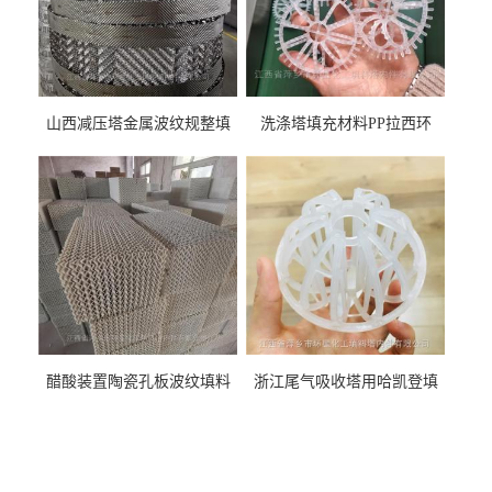
山西减压塔金属波纹规整填
洗涤塔填充材料PP拉西环
料452YPlus不锈钢孔板波纹填
51mm76mm特拉瑞德环填料
料
醋酸装置陶瓷孔板波纹填料
浙江尾气吸收塔用哈凯登填
型号450Y350Y
料3.5寸2寸PP聚丙烯Tri派克
环保球形填料