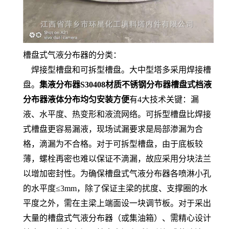
槽盘式气液分布器的分类：
焊接型槽盘和可拆型槽盘。大中型塔多采用焊接槽
盘。
集液分布器S30408材质不锈钢分布器槽盘式档液
分布器液体分布均匀安装方便
有4大技术关键：漏
液、水平度、热变形和液流网络。可拆型槽盘比焊接
式槽盘更容易漏液，现场试漏要求是局部渗漏为合
格，滴漏为不合格。对于可拆型槽盘，由于底板较
薄，螺栓再密也难以保证不滴漏，故应采用分块法兰
以增加密封性。为确保槽盘式气液分布器各喷淋小孔
的水平度≤3mm，除了保证主梁的扰度、支撑圈的水
平度之外，需在主梁上端面设一块调节板。对于采出
大量的槽盘式气液分布器（或集油箱）、需精心设计