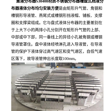
集液分布器S30408材质不锈钢分布器槽盘式档液分
布器液体分布均匀安装方便
是由矩形升气管、角钢和
槽钢形导液管、燕尾式或槽钢形挡液帽、铺板、支撑
圈和支撑梁组成。它与盘式液体分布器的主要差别在
于上大下小的两排小孔分别开在矩形升气管的上部、
中部或中下部，同一垂线上的异径小孔被角钢或槽钢
导液管罩住。盘中液体经喷淋孔进入导液管，在导液
管的保护下液体穿过高气速区和变气速区，自低气速
区落下，故导液管伸出长度取100mm。