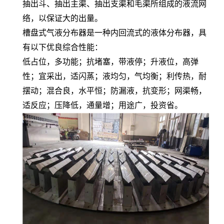
抽出斗、抽出主渠、抽出支渠和毛渠所组成的液流网
络，以保证大的出量。
槽盘式气液分布器是一种内回流式的液体分布器，具
有以下优良综合性能：
低占位，多功能；抗堵塞，带液停；升液位，高弹
性；宜采出，适闪蒸；液均匀，气均衡；利传热，耐
摆动；混合良，水平恒；防漏液，抗变形；网渠畅，
适反应；压降低，通量增；用途广，投资省。