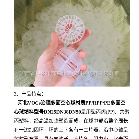
3、产品特点：
河北VOCs治理多面空心球材质PP/RPP/PE多面空
心球填料型号DN25DN38DN50
是用聚丙烯(PP)、共聚
丙塑料，经高温加垫塑造而成，在球中部沿整个周长
有一边加固环，环的上下各有十二片瓣，沿中心轴呈
放射形布置，具有气速长，叶片多，阻力小，比表面