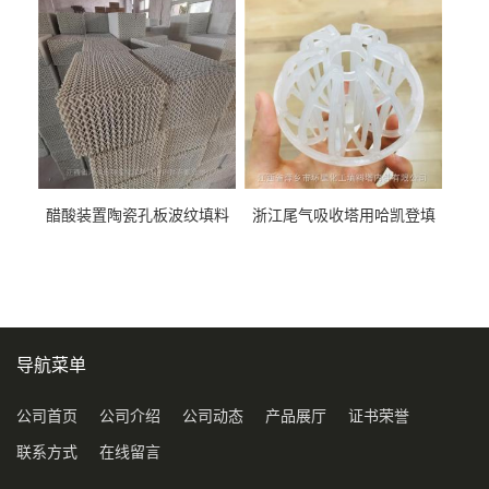
料
醋酸装置陶瓷孔板波纹填料
浙江尾气吸收塔用哈凯登填
型号450Y350Y
料3.5寸2寸PP聚丙烯Tri派克
环保球形填料
导航菜单
公司首页
公司介绍
公司动态
产品展厅
证书荣誉
联系方式
在线留言