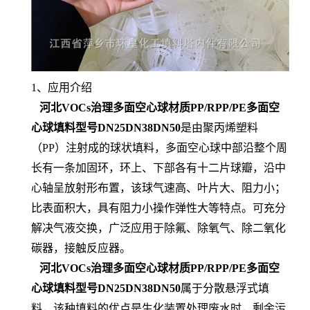
1、应用介绍
河北VOCs治理多面空心球材质PP/RPP/PE多面空
心球填料型号DN25DN38DN50
是由聚丙烯塑料
（PP）注射成的球状填料，多面空心球中部沿整个周
长有一条加固环，环上、下部各有十二片球瓣，沿中
心轴呈放射形布置，该球气速高、叶片大、阻力小；
比表面积大，具有阻力小操作弹性大等特点。可充分
解决气液交换，广泛应用于除氟、除氧气、除二氧化
碳器，接触反应器。
河北VOCs治理多面空心球材质PP/RPP/PE多面空
心球填料型号DN25DN38DN50
属于分散悬浮式填
料，该种填料的优点是生化装置处理废水时，剩余污