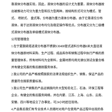
靠液体分布器实现，因此，液体分布器的设计尤为重要，液体分布器按
出被推动力可分为重力型和压力型两种，按结构形式可分为槽式、管
式、 喷射式、 盘式等。分布器为重力液体分布器，由于它靠液位分布
液体，易于达到液体分布均匀及稳定操作等优点。分布器又分为二级槽
式液体分布器及单级槽式液体分布器。
公司管理理念
1.在宁夏脱硫塔进液分布器不锈钢S30408管式进料分布器6米大直径液
体分布器原材料采购、生产过程、成品库存和销售过程中执行严格的质
量管理体系，所有材料均为全新料，金属材质均用光谱仪测试含量合格
并有健全完善的售后跟踪服务体系。
2.我公司的产品严格按照国家的法律法规组织生产、销售，保证产品的
质量符合国家质量标准。
3.我公司生产销售的产品远销国内外大型知名化工、石油、环保工程等
企业，有健全的售后服务网络，并在内蒙、江苏、上海、山东、云南、
安徽、四川等地设立了办事处，可24小时赶往现场。
4.产品售后我们有专业技术人员随时对用户在使用产品过程中出现的各