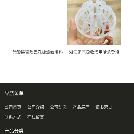
醋酸装置陶瓷孔板波纹填料
浙江尾气吸收塔用哈凯登填
型号450Y350Y
料3.5寸2寸PP聚丙烯Tri派克
环保球形填料
导航菜单
公司首页
公司介绍
公司动态
产品展厅
证书荣誉
联系方式
在线留言
产品分类