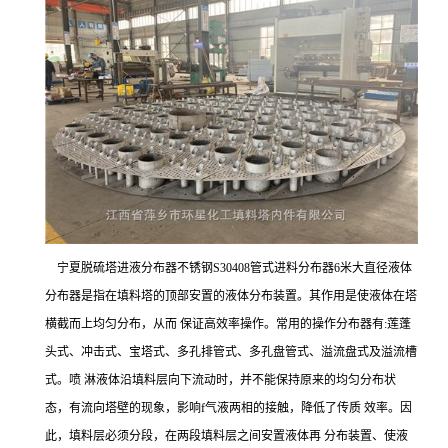
宁夏脱硫塔进液分布器不锈钢S30408管式进料分布器6米大直径液体
分布器是指在填料塔的顶部安置的液体分布装置。其作用是使液体在塔
横截而上均匀分布，从而 保证高效率操作。常用的操作分布器有:莲蓬
头式、冲击式、宝塔式、多孔排管式、多孔盘管式、溢流盘式及溢流槽
式。喷 淋液体沿填料层向下流动时，并不能保持原来的均匀分布状
态，有流向塔壁的现象，影响f气液两相的接触，降低了传质 效率。因
此，填料层必须分段，在两段填料层之间安置液体再 分布装置、使液