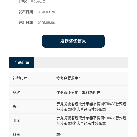
价格：
￥1030/套
发布日期：
2020-03-20
更新日期：
2026-08-06
发送咨询信息
产品详请
外型尺寸
按客户要求生产
品牌
萍乡市环星化工填料塔内件厂
宁夏脱硫塔进液分布器不锈钢S30408管式进
货号
料分布器6米大直径液体分布器
宁夏脱硫塔进液分布器不锈钢S30408管式进
用途
料分布器6米大直径液体分布器
304
材质