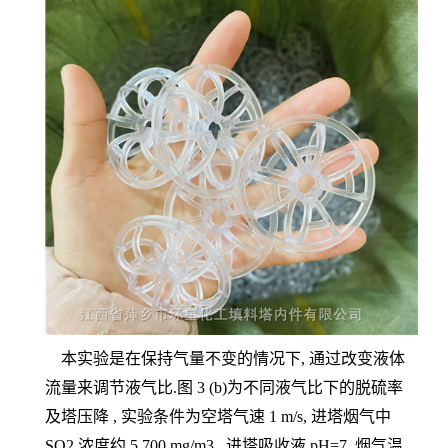
本实验是在保持气量不变的情况下, 通过改变液体
流量来调节液气比.图 3 (b)为不同液气比下的脱硫率
及塔压降 , 实验条件为空塔气速 1 m/s, 进塔烟气中
SO2 浓度约 5 700 mg/m3 , 进塔吸收液 pH=7, 烟气温