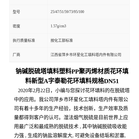
25/47/51/59/73/95/100
型号
1.57g/cm3
密度
执行质量标准
按化工部标准
厂商
江西省萍乡市环星化工填料塔内件有限公司
钠碱脱硫塔填料塑料PP聚丙烯材质花环填
料新型A字泰勒花环填料规格DN51
2020年2月22日，小编与您探讨花环填料的在脱硫塔
中的应用。我公司萍乡市环星化工填料塔内件有限公
司有着十多年的生产经验，技术创新，生产效率及质
量都得到客户的认可。湿法烟气脱硫是目前世界上应
用最广泛和最成熟的脱硫技术 , 其中钠碱脱硫吸收能
力强 , 生成的钠盐溶解度大, 可避免设备结垢和淤塞,