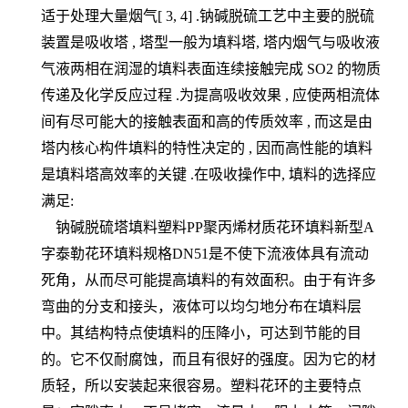
适于处理大量烟气[ 3, 4] .钠碱脱硫工艺中主要的脱硫
装置是吸收塔 , 塔型一般为填料塔, 塔内烟气与吸收液
气液两相在润湿的填料表面连续接触完成 SO2 的物质
传递及化学反应过程 .为提高吸收效果 , 应使两相流体
间有尽可能大的接触表面和高的传质效率 , 而这是由
塔内核心构件填料的特性决定的 , 因而高性能的填料
是填料塔高效率的关键 .在吸收操作中, 填料的选择应
满足:
钠碱脱硫塔填料塑料PP聚丙烯材质花环填料新型A
字泰勒花环填料规格DN51是不使下流液体具有流动
死角，从而尽可能提高填料的有效面积。由于有许多
弯曲的分支和接头，液体可以均匀地分布在填料层
中。其结构特点使填料的压降小，可达到节能的目
的。它不仅耐腐蚀，而且有很好的强度。因为它的材
质轻，所以安装起来很容易。塑料花环的主要特点