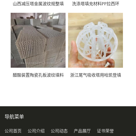
山西减压塔金属波纹规整填
洗涤塔填充材料PP拉西环
料452YPlus不锈钢孔板波纹填
51mm76mm特拉瑞德环填料
料
醋酸装置陶瓷孔板波纹填料
浙江尾气吸收塔用哈凯登填
型号450Y350Y
料3.5寸2寸PP聚丙烯Tri派克
环保球形填料
导航菜单
公司首页
公司介绍
公司动态
产品展厅
证书荣誉