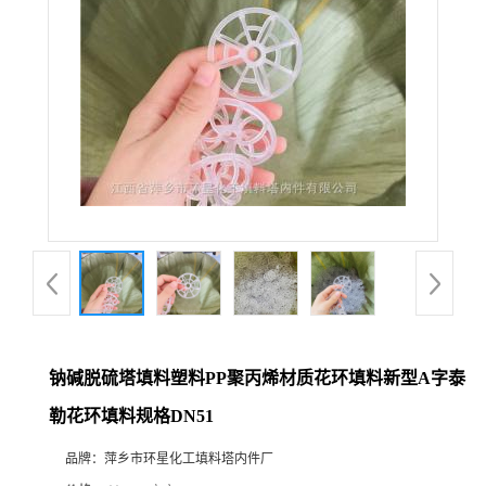
钠碱脱硫塔填料塑料PP聚丙烯材质花环填料新型A字泰
勒花环填料规格DN51
品牌：
萍乡市环星化工填料塔内件厂