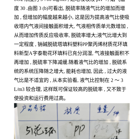
度 30 .由图 3 (b)可看出, 脱硫率随液气比的增加而增
加 , 但增加的幅度越来越小, 这是因为提高液气比使吸
收塔内气液间接触面积增大, 气液相传质单元数增加 ,
从而增加传质反应吸收率, 脱硫率增大;液气比增大到
一定程度 , 钠碱脱硫塔填料塑料PP聚丙烯材质花环填
料新型A字泰勒花环填料已充分润湿, 气液接触面积不
再增加 , 脱硫率下降减缓.随着液气比的增加 , 脱硫系
统的系统压降随之增大, 能耗也增加, 因此 , 过大的液
气比是不适宜的 , 从本实验看, 液气比控制在 2 ～ 3
L/m3 较合理, 这样既可保证较高的脱硫率 , 又不致于
使投资和运行费用过高。