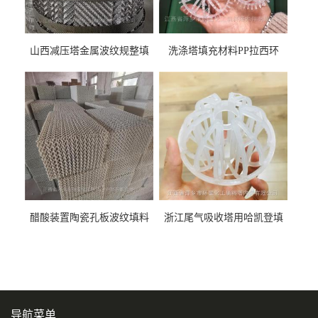
山西减压塔金属波纹规整填
洗涤塔填充材料PP拉西环
料452YPlus不锈钢孔板波纹填
51mm76mm特拉瑞德环填料
料
醋酸装置陶瓷孔板波纹填料
浙江尾气吸收塔用哈凯登填
型号450Y350Y
料3.5寸2寸PP聚丙烯Tri派克
环保球形填料
导航菜单