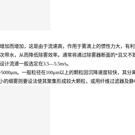
增加而增加，这是由于流速高，作用于雾滴上的惯性力大，有利
次带水，从而降低除雾效率。通常将通过除雾器断面的*且又不
速一般选定在3.5—5.5m/s。
5000μm。一般粒径在100μm以上的颗粒因沉降速度较快，其
更小的细雾则要设法使其聚集形成较大颗粒，或用纤维过滤器及静