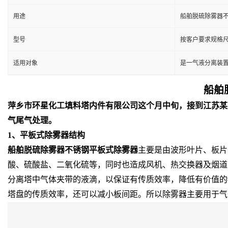
用途
船舶脱硫除雾器不
型号
按客户要求规格
适用对象
是一气液分离装
船舶
萍乡市环星化工填料塔内件有限公司这个月中旬，接到江苏某大
气尾气处理。
1、平板式除雾器结构
船舶脱硫除雾器不锈钢平板式除雾器
主要是由波形叶片、板片、
酸、硫酸盐、二氧化硫等，同时也造成风机、热交换器及烟道
分离塔中气体夹带的液滴，以保证有传质效率，降低有价值的物
塔盘的传质效率，还可以减小板间距。所以除雾器主要用于气