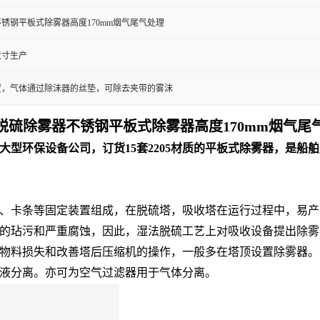
锈钢平板式除雾器高度170mm烟气尾气处理
尺寸生产
置，气体通过除沫器的丝垫，可除去夹带的雾沫
脱硫除雾器不锈钢平板式除雾器高度170mm烟气尾
型环保设备公司，订货15套2205材质的平板式除雾器，是船舶
卡条等固定装置组成，在脱硫塔，吸收塔在运行过程中，易产生粒径
的玷污和严重腐蚀，因此，湿法脱硫工艺上对吸收设备提出除雾
料损失和改善塔后压缩机的操作，一般多在塔顶设置除雾器。可有
液分离。亦可为空气过滤器用于气体分离。