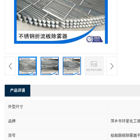
产品详请
外型尺寸
品牌
萍乡市环星化工
货号
船舶脱硫除雾器不