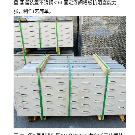
盘 蒸馏装置不锈钢316L固定浮阀塔板抗阻塞能力
强，制作I艺简单。