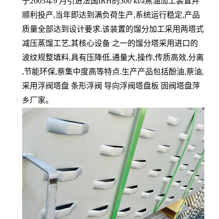
于2005年9 月引进法国IRH的300 kt/a焦油加工装置并
顺利投产,当年即达到满负荷生产,系统运行稳定,产品
质量全部达到设计要求.该装置的馏分加工采用两塔式
减压蒸馏工艺,其核心设备 之一的馏分塔采用进口的
波纹规整填料,具有压降低,通量大,操作,传质高效,分离
,节能环保,萘集中度高等特点.生产产品包括酚油,萘油,
采用浮阀塔盘 条形浮阀 导向浮阀塔盘板 固阀塔盘萍
乡厂家。