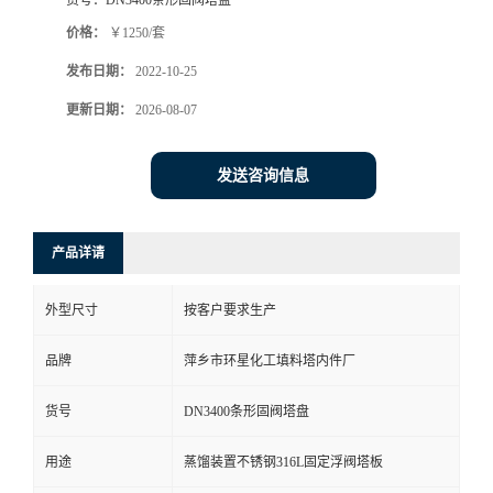
货号：
DN3400条形固阀塔盘
价格：
￥1250/套
发布日期：
2022-10-25
更新日期：
2026-08-07
发送咨询信息
产品详请
外型尺寸
按客户要求生产
品牌
萍乡市环星化工填料塔内件厂
货号
DN3400条形固阀塔盘
用途
蒸馏装置不锈钢316L固定浮阀塔板