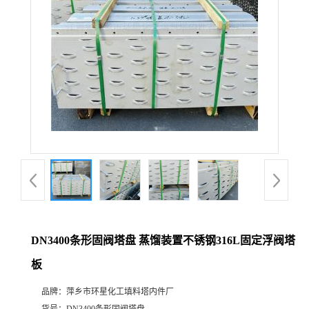
DN3400条形固阀塔盘 蒸馏装置不锈钢316L固定浮阀塔
板
品牌：
萍乡市环星化工填料塔内件厂