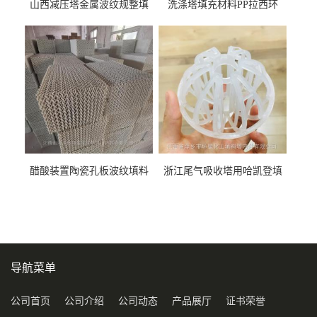
山西减压塔金属波纹规整填
洗涤塔填充材料PP拉西环
料452YPlus不锈钢孔板波纹填
51mm76mm特拉瑞德环填料
料
醋酸装置陶瓷孔板波纹填料
浙江尾气吸收塔用哈凯登填
型号450Y350Y
料3.5寸2寸PP聚丙烯Tri派克
环保球形填料
导航菜单
公司首页
公司介绍
公司动态
产品展厅
证书荣誉