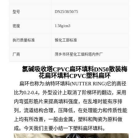
DN25/38/50/75
型号
1.58g/cm3
密度
执行质量标准
愱化工部标准
厂商
萍乡市环星化工填料塔内件厂
氯碱吸收塔CPVC扁环填料DN50散装梅
花扁环填料CPVC塑料扁环
扁环也称为:纳特环填料(NUTTER RING)它的高径
比为0.2-0.4，外型设计上取消了阶梯环的翻边，采用
内弯弧形筋片来提高填料强度，在乱堆时能有序排
列，流道结构合理，压降低，在处理能力和传质性能
上均有所改善，一般由金属，塑料和陶瓷为原料做
成。今天我们主要小结一下塑料扁环填料。