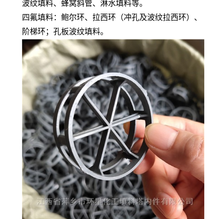
波纹填料、蜂窝斜管、淋水填料等。
四氟填料：鲍尔环、拉西环（冲孔及波纹拉西环）、
阶梯环；孔板波纹填料。