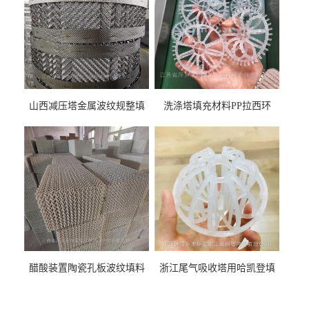
山西减压塔金属波纹规整填
洗涤塔填充材料PP拉西环
料452YPlus不锈钢孔板波纹填
51mm76mm特拉瑞德环填料
料
醋酸装置陶瓷孔板波纹填料
浙江尾气吸收塔用哈凯登填
型号450Y350Y
料3.5寸2寸PP聚丙烯Tri派克
环保球形填料