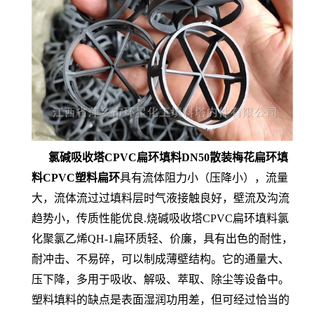
氯碱吸收塔CPVC扁环填料DN50散装梅花扁环填
料CPVC塑料扁环
具有流体阻力小（压降小），流量
大，流体流过过填料层时气液接触良好，壁流及沟流
趋势小，传质性能优良.烧碱吸收塔CPVC扁环填料氯
化聚氯乙烯QH-1扁环质轻、价廉，具有出色的耐性，
耐冲击、不易碎，可以制成薄壁结构。它的通量大、
压下降，多用于吸收、解吸、萃取、除尘等设备中。
塑料填料的缺点是表面湿润功用差，但可经过恰当的