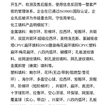
开生产、检测及售后服务，使用信息反回等一整套严
密的管理体系，企业在已通过ISO9001国际认证，企
业先后被评为市级重合同，守信用单位。
化工填料产品明细如下：
金属填料：鲍尔环、阶梯环、拉西环、矩鞍环、共轭
环、双层共轭环/超级拉西环、英特洛克斯、氯碱吸收
塔CPVC扁环填料DN50散装梅花扁环填料CPVC塑料
扁环/梅花扁环、八四内弧环、蝴蝶环；孔板波纹填
料、丝网波纹填料、刺孔波纹填料、网孔波纹填料、
金属斜管（蜂窝）填料等。
塑料填料：鲍尔环、花环(无边/带刺/阻燃型/雪花
环）、海尔环、多面空心球、拉西环、矩鞍环、异鞍
环、阶梯环（短阶梯环）、共轭环、扁环、高流环、
十字球形环、拉鲁环、空心浮球、环保球、网笼球、
覆盖球（实心，带边）、兴星环、八四内弧环；孔板