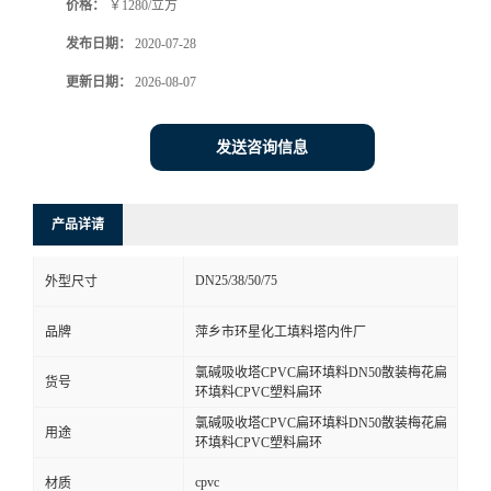
价格：
￥1280/立方
发布日期：
2020-07-28
更新日期：
2026-08-07
发送咨询信息
产品详请
DN25/38/50/75
外型尺寸
品牌
萍乡市环星化工填料塔内件厂
氯碱吸收塔CPVC扁环填料DN50散装梅花扁
货号
环填料CPVC塑料扁环
氯碱吸收塔CPVC扁环填料DN50散装梅花扁
用途
环填料CPVC塑料扁环
cpvc
材质