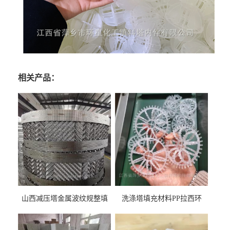
相关产品：
山西减压塔金属波纹规整填
洗涤塔填充材料PP拉西环
料452YPlus不锈钢孔板波纹填
51mm76mm特拉瑞德环填料
料