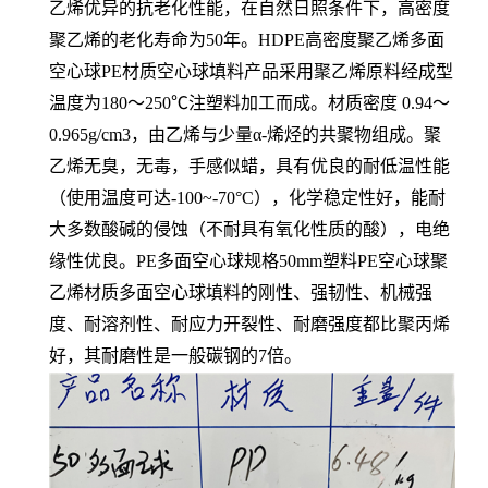
乙烯优异的抗老化性能，在自然日照条件下，高密度
聚乙烯的老化寿命为50年。HDPE高密度聚乙烯多面
空心球PE材质空心球填料产品采用聚乙烯原料经成型
温度为180～250℃注塑料加工而成。材质密度 0.94～
0.965g/cm3，由乙烯与少量α-烯烃的共聚物组成。聚
乙烯无臭，无毒，手感似蜡，具有优良的耐低温性能
（使用温度可达-100~-70°C），化学稳定性好，能耐
大多数酸碱的侵蚀（不耐具有氧化性质的酸），电绝
缘性优良。PE多面空心球规格50mm塑料PE空心球聚
乙烯材质多面空心球填料的刚性、强韧性、机械强
度、耐溶剂性、耐应力开裂性、耐磨强度都比聚丙烯
好，其耐磨性是一般碳钢的7倍。