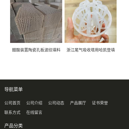
醋酸装置陶瓷孔板波纹填料
浙江尾气吸收塔用哈凯登填
型号450Y350Y
料3.5寸2寸PP聚丙烯Tri派克
环保球形填料
导航菜单
公司首页
公司介绍
公司动态
产品展厅
证书荣誉
联系方式
在线留言
产品分类